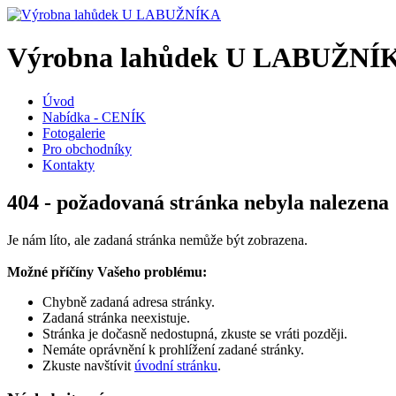
Výrobna lahůdek U LABUŽNÍ
Úvod
Nabídka - CENÍK
Fotogalerie
Pro obchodníky
Kontakty
404 - požadovaná stránka nebyla nalezena
Je nám líto, ale zadaná stránka nemůže být zobrazena.
Možné příčíny Vašeho problému:
Chybně zadaná adresa stránky.
Zadaná stránka neexistuje.
Stránka je dočasně nedostupná, zkuste se vráti později.
Nemáte oprávnění k prohlížení zadané stránky.
Zkuste navštívit
úvodní stránku
.