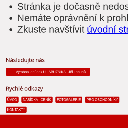
Stránka je dočasně nedost
Nemáte oprávnění k prohl
Zkuste navštívit
úvodní st
Následujte nás
Výrobna lahůdek U LABUŽNÍKA - Jiří Lapuník
Rychlé odkazy
ÚVOD
NABÍDKA - CENÍK
FOTOGALERIE
PRO OBCHODNÍKY
KONTAKTY